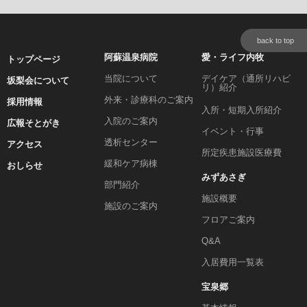
back to top
阿蘇温泉病院
愛・ライフ内牧
トップページ
当院について
デイケア（通所リハビ
坂梨会について
リ）紹介
外来・診療科のご案内
採用情報
入所・短期入所紹介
入院のご案内
広報そとがき
イベント・行事
透析センター
アクセス
所定疾患施設医療費
緩和ケア病棟
おしらせ
みずあさぎ
部門紹介
施設概要
施設のご案内
フロアご案内
Q&A
入居費用一覧表
宝泉郷