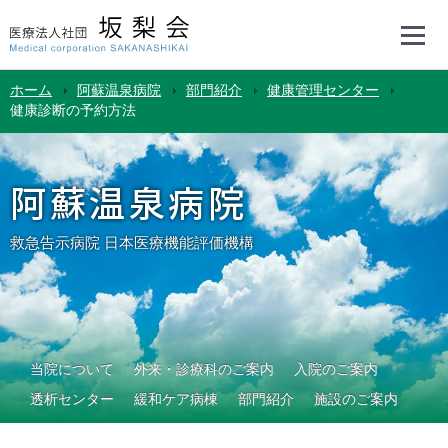
ホーム
阿蘇温泉病院
部門紹介
健康管理センター
健康診断の予約方法
阿蘇温泉病院
救急告示病院 日本医療機能評価機構
当院について
外来・診療科のご案内
入院のご案内
透析センター
緩和ケア病棟
部門紹介
施設のご案内