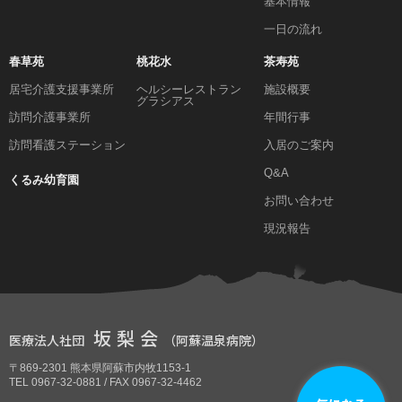
基本情報
一日の流れ
春草苑
桃花水
茶寿苑
居宅介護支援事業所
ヘルシーレストラン
施設概要
グラシアス
訪問介護事業所
年間行事
訪問看護ステーション
入居のご案内
Q&A
くるみ幼育園
お問い合わせ
現況報告
坂梨会
医療法人社団
（阿蘇温泉病院）
〒869-2301 熊本県阿蘇市内牧1153-1
TEL 0967-32-0881 / FAX 0967-32-4462