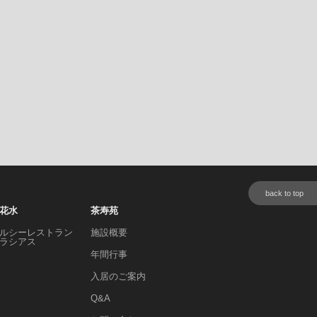
back to top
花水
茶寿苑
ルシーレストラン
施設概要
ラシアス
年間行事
入居のご案内
Q&A