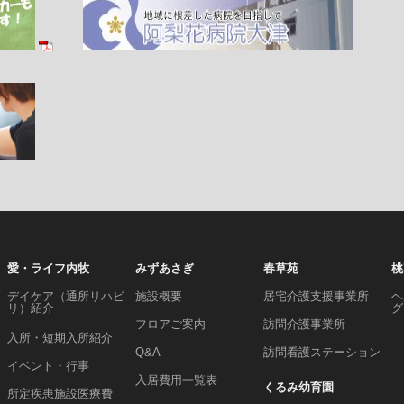
愛・ライフ内牧
みずあさぎ
春草苑
桃
デイケア（通所リハビ
施設概要
居宅介護支援事業所
ヘ
リ）紹介
グ
フロアご案内
訪問介護事業所
入所・短期入所紹介
Q&A
訪問看護ステーション
イベント・行事
入居費用一覧表
くるみ幼育園
所定疾患施設医療費