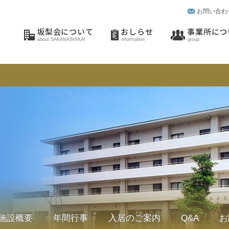
お問い合わ
坂梨会について
おしらせ
事業所につ
about SAKANASHIKAI
information
group
施設概要
年間行事
入居のご案内
Q&A
お