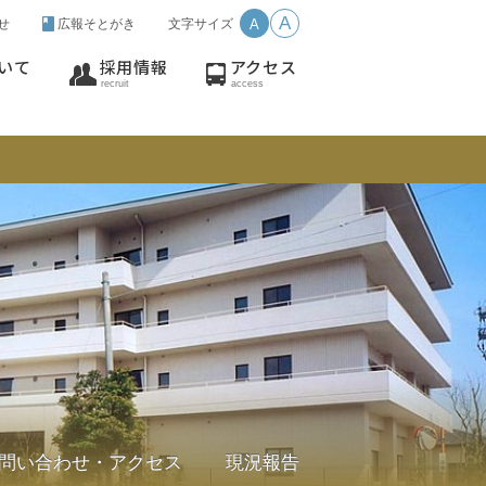
A
せ
広報そとがき
文字サイズ
A
いて
採用情報
アクセス
recruit
access
問い合わせ・アクセス
現況報告