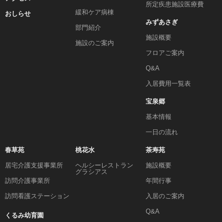
所定疾患施設医療費
緩和ケア病棟
おしらせ
みずあさぎ
部門紹介
施設概要
施設のご案内
フロアご案内
Q&A
入居費用一覧表
宝泉郷
基本情報
一日の流れ
春草苑
桃花水
茶寿苑
居宅介護支援事業所
ヘルシーレストラン
施設概要
グラシアス
訪問介護事業所
年間行事
訪問看護ステーション
入居のご案内
Q&A
くるみ幼育園