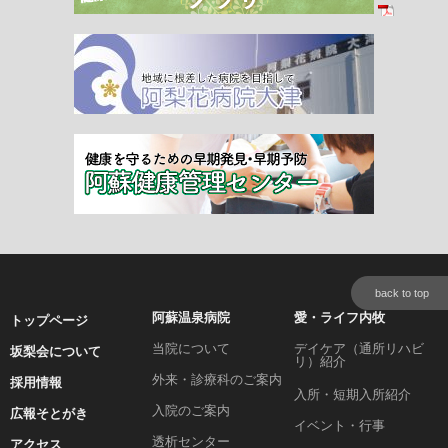
back to top
阿蘇温泉病院
愛・ライフ内牧
トップページ
当院について
デイケア（通所リハビ
坂梨会について
リ）紹介
外来・診療科のご案内
採用情報
入所・短期入所紹介
入院のご案内
広報そとがき
イベント・行事
透析センター
アクセス