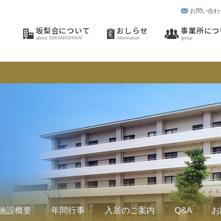
お問い合わ
坂梨会について
おしらせ
事業所につ
about SAKANASHIKAI
information
group
施設概要
年間行事
入居のご案内
Q&A
お