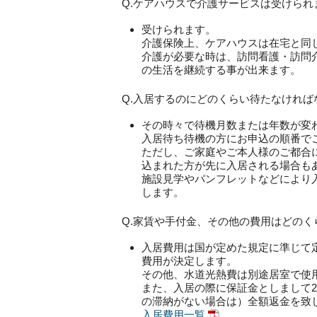
Q.ケアハウスで介護サービスは受けられ
受けられます。
介護保険上、ケアハウスは在宅と同
介護が必要な時は、訪問看護・訪問
の生活を継続する事が出来ます。
Q.入居するのにどのくらい待たなければ
その時々で待機月数または年数が変
入居待ち待機の方にお申込の順番で
ただし、ご家庭やご本人様のご都合
込まれた方が先に入居される場合も
施設見学やパンフレットなどにより
します。
Q.家賃や手付金、その他の費用はどのく
入居費用は国が定めた規定に準じて
費用が決定します。
その他、水道光熱費は別途居室で使
また、入居の際に保証金としまして
の滞納がない場合は）全額返金を致
入居費用一覧