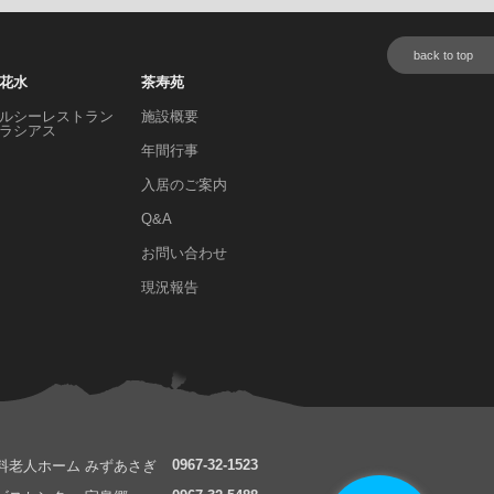
back to top
花水
茶寿苑
ルシーレストラン
施設概要
ラシアス
年間行事
入居のご案内
Q&A
お問い合わせ
現況報告
0967-32-1523
料老人ホーム みずあさぎ