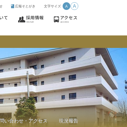
A
せ
広報そとがき
文字サイズ
A
いて
採用情報
アクセス
recruit
access
問い合わせ・アクセス
現況報告