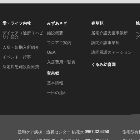
愛・ライフ内牧
みずあさぎ
春草苑
桃
デイケア（通所リハビ
施設概要
居宅介護支援事業所
ヘ
リ）紹介
グ
フロアご案内
訪問介護事業所
入所・短期入所紹介
Q&A
訪問看護ステーション
イベント・行事
入居費用一覧表
くるみ幼育園
所定疾患施設医療費
宝泉郷
基本情報
一日の流れ
）
0967-32-5250
緩和ケア病棟・透析センター 桃花水
住宅型有