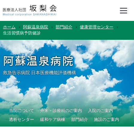
ホーム
阿蘇温泉病院
部門紹介
健康管理センター
生活習慣病予防健診
阿蘇温泉病院
救急告示病院 日本医療機能評価機構
当院について
外来・診療科のご案内
入院のご案内
透析センター
緩和ケア病棟
部門紹介
施設のご案内