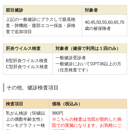
節目健診
対象者
上記の一般健診にプラスして眼底検
40,45,50,55,60,65,70
査・肺機能・腹部エコー採血・尿検
歳の被保険者
査で追加項目
肝炎ウイルス検査
対象者（健保で利用は１回のみ）
一般健診受診者
B型肝炎ウイルス検査
一般健診においてGPT36以上の方
C型肝炎ウイルス検査
（任意検査です）
その他、健診検査項目
検査項目
価格（税込み）
乳がん検診（50歳以
980円
上の偶数年齢女性）
※こちらの検査は当院が契約した病
マンモグラフィー検
院での実施になります。お気軽にご