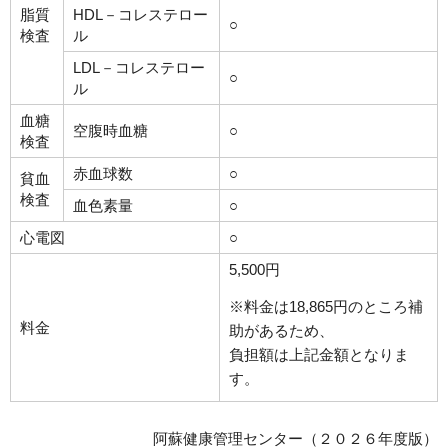
脂質
HDL－コレステロー
○
検査
ル
LDL－コレステロー
○
ル
血糖
空腹時血糖
○
検査
赤血球数
○
貧血
検査
血色素量
○
心電図
○
5,500円
※料金は18,865円のところ補
料金
助があるため、
負担額は上記金額となりま
す。
阿蘇健康管理センター（２０２６年度版）