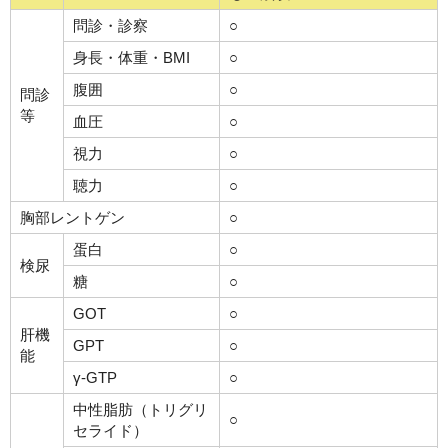
問診・診察
○
身長・体重・BMI
○
腹囲
○
問診
等
血圧
○
視力
○
聴力
○
胸部レントゲン
○
蛋白
○
検尿
糖
○
GOT
○
肝機
GPT
○
能
γ-GTP
○
中性脂肪（トリグリ
○
セライド）