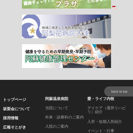
back to top
阿蘇温泉病院
愛・ライフ内牧
トップページ
当院について
デイケア（通所リハビ
坂梨会について
リ）紹介
外来・診療科のご案内
採用情報
入所・短期入所紹介
入院のご案内
広報そとがき
イベント・行事