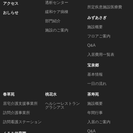
透析センター
アクセス
所定疾患施設医療費
緩和ケア病棟
おしらせ
みずあさぎ
部門紹介
施設概要
施設のご案内
フロアご案内
Q&A
入居費用一覧表
宝泉郷
基本情報
一日の流れ
春草苑
桃花水
茶寿苑
居宅介護支援事業所
ヘルシーレストラン
施設概要
グラシアス
訪問介護事業所
年間行事
訪問看護ステーション
入居のご案内
Q&A