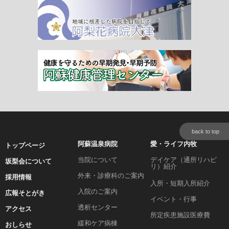
back to top
阿蘇温泉病院
愛・ライフ内牧
トップページ
当院について
デイケア（通所リハビ
坂梨会について
リ）紹介
外来・診療科のご案内
採用情報
入所・短期入所紹介
入院のご案内
広報そとがき
イベント・行事
透析センター
アクセス
所定疾患施設医療費
緩和ケア病棟
おしらせ