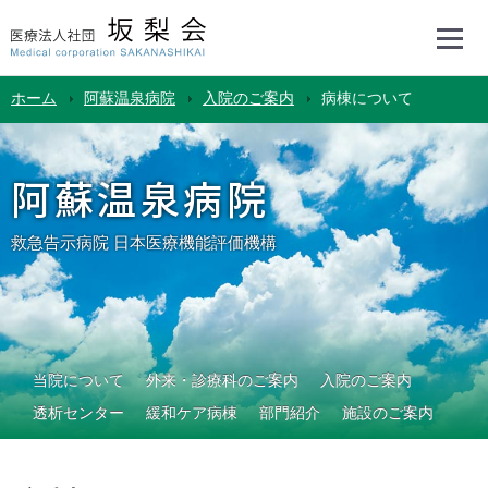
ホーム
阿蘇温泉病院
入院のご案内
病棟について
阿蘇温泉病院
救急告示病院 日本医療機能評価機構
当院について
外来・診療科のご案内
入院のご案内
透析センター
緩和ケア病棟
部門紹介
施設のご案内