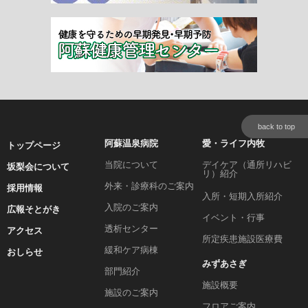
back to top
阿蘇温泉病院
愛・ライフ内牧
トップページ
当院について
デイケア（通所リハビ
坂梨会について
リ）紹介
外来・診療科のご案内
採用情報
入所・短期入所紹介
入院のご案内
広報そとがき
イベント・行事
透析センター
アクセス
所定疾患施設医療費
緩和ケア病棟
おしらせ
みずあさぎ
部門紹介
施設概要
施設のご案内
フロアご案内