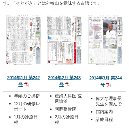
す。「そとがき」とは外輪山を意味する古語です。
2014年1月 第242
2014年2月 第243
2014年3月 第244
号
号
号
年頭のご挨拶
産婦人科医 荒
偉大な理事長
尾慎治
12月の研修レ
先生を偲んで
ポート
阿蘇整骨院
館内案内
1月の診療日
2月の診療日
診療日程
程
程