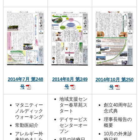
2014年7月 第248
2014年8月 第249
2014年10月 第250
号
号
号
地域支援セン
マタニティー
ター春草苑ス
創立40周年記
ノルディック
タート
念式典
ウォーキング
デイサービス
理事長報告の
常勤医紹介
センターオー
概要
プン
アレルギー外
10月の外来診
来始めました
8月の診療日
療日程