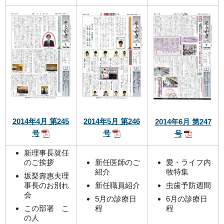
2014年4月 第245
2014年5月 第246
2014年6月 第247
号
号
号
新理事長就任
のご挨拶
新任医師のご
愛・ライフ内
紹介
牧特集
坂梨壽惠夫理
事長のお別れ
新任職員紹介
虫歯予防週間
会
5月の診療日
6月の診療日
この部署 こ
程
程
の人