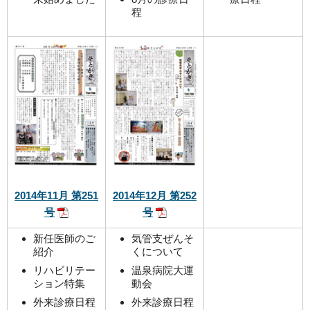
程
2014年11月 第251
2014年12月 第252
号
号
新任医師のご
気管支ぜんそ
紹介
くについて
リハビリテー
温泉病院大運
ション特集
動会
外来診療日程
外来診療日程