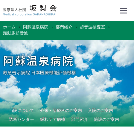
ホーム
阿蘇温泉病院
部門紹介
超音波検査室
頸動脈超音波
阿蘇温泉病院
救急告示病院 日本医療機能評価機構
当院について
外来・診療科のご案内
入院のご案内
透析センター
緩和ケア病棟
部門紹介
施設のご案内