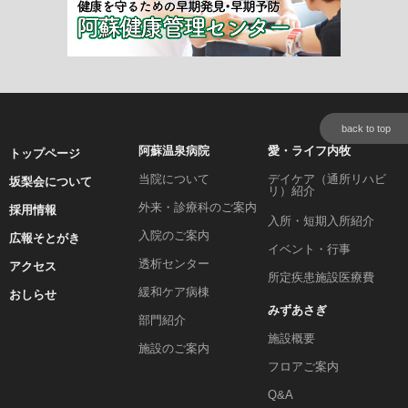
back to top
阿蘇温泉病院
愛・ライフ内牧
トップページ
当院について
デイケア（通所リハビ
坂梨会について
リ）紹介
外来・診療科のご案内
採用情報
入所・短期入所紹介
入院のご案内
広報そとがき
イベント・行事
透析センター
アクセス
所定疾患施設医療費
緩和ケア病棟
おしらせ
みずあさぎ
部門紹介
施設概要
施設のご案内
フロアご案内
Q&A