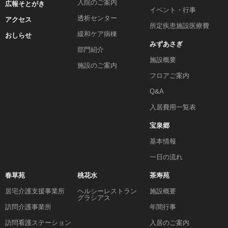
入院のご案内
広報そとがき
イベント・行事
透析センター
アクセス
所定疾患施設医療費
緩和ケア病棟
おしらせ
みずあさぎ
部門紹介
施設概要
施設のご案内
フロアご案内
Q&A
入居費用一覧表
宝泉郷
基本情報
一日の流れ
春草苑
桃花水
茶寿苑
居宅介護支援事業所
ヘルシーレストラン
施設概要
グラシアス
訪問介護事業所
年間行事
訪問看護ステーション
入居のご案内