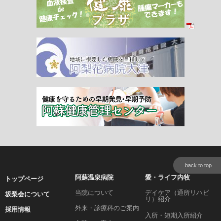
back to top
阿蘇温泉病院
愛・ライフ内牧
トップページ
当院について
デイケア（通所リハビ
坂梨会について
リ）紹介
外来・診療科のご案内
採用情報
入所・短期入所紹介