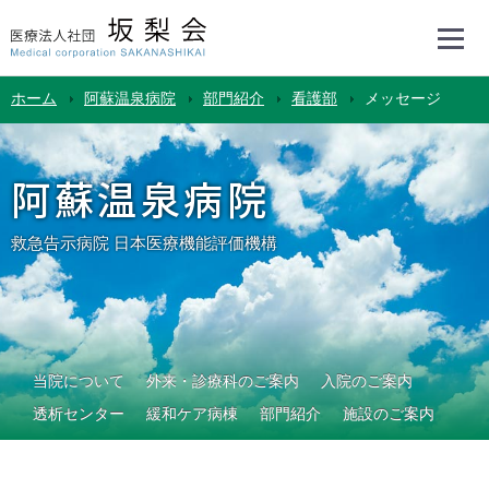
ホーム
阿蘇温泉病院
部門紹介
看護部
メッセージ
阿蘇温泉病院
救急告示病院 日本医療機能評価機構
当院について
外来・診療科のご案内
入院のご案内
透析センター
緩和ケア病棟
部門紹介
施設のご案内