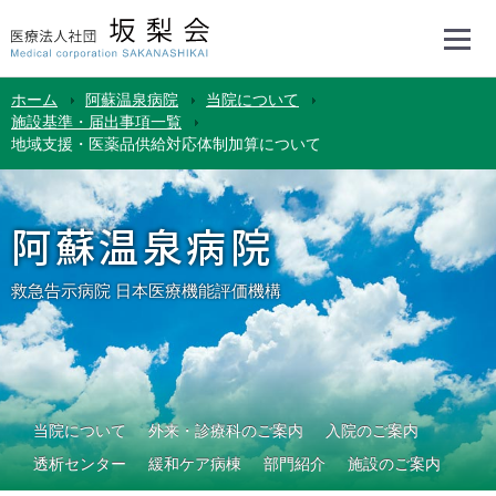
ホーム
阿蘇温泉病院
当院について
施設基準・届出事項一覧
地域支援・医薬品供給対応体制加算について
阿蘇温泉病院
救急告示病院 日本医療機能評価機構
当院について
外来・診療科のご案内
入院のご案内
透析センター
緩和ケア病棟
部門紹介
施設のご案内