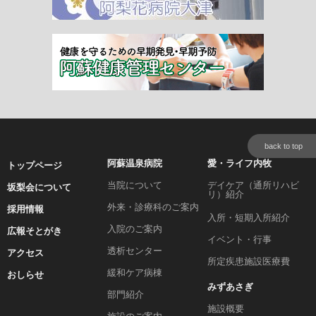
back to top
阿蘇温泉病院
愛・ライフ内牧
トップページ
当院について
デイケア（通所リハビ
坂梨会について
リ）紹介
外来・診療科のご案内
採用情報
入所・短期入所紹介
入院のご案内
広報そとがき
イベント・行事
透析センター
アクセス
所定疾患施設医療費
緩和ケア病棟
おしらせ
みずあさぎ
部門紹介
施設概要