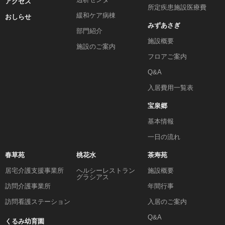
アクセス
所定疾患施設医療費
緩和ケア病棟
おしらせ
みずあさぎ
部門紹介
施設概要
施設のご案内
フロアご案内
Q&A
入居費用一覧表
宝泉郷
基本情報
一日の流れ
春草苑
桃花水
茶寿苑
居宅介護支援事業所
ヘルシーレストラン
施設概要
グラシアス
訪問介護事業所
年間行事
訪問看護ステーション
入居のご案内
Q&A
くるみ幼育園