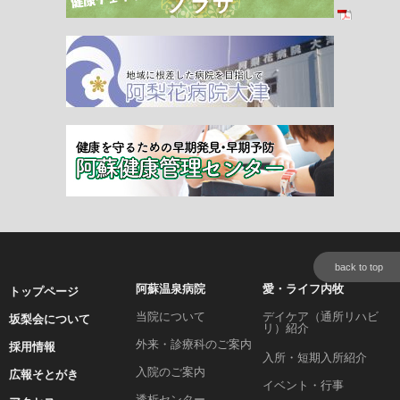
back to top
阿蘇温泉病院
愛・ライフ内牧
トップページ
当院について
デイケア（通所リハビ
坂梨会について
リ）紹介
外来・診療科のご案内
採用情報
入所・短期入所紹介
入院のご案内
広報そとがき
イベント・行事
透析センター