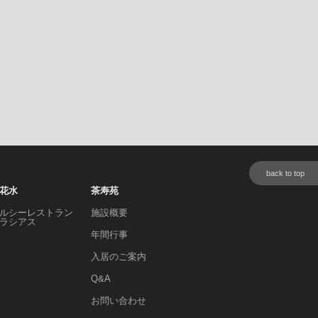
back to top
花水
茶寿苑
ルシーレストラン
施設概要
ラシアス
年間行事
入居のご案内
Q&A
お問い合わせ