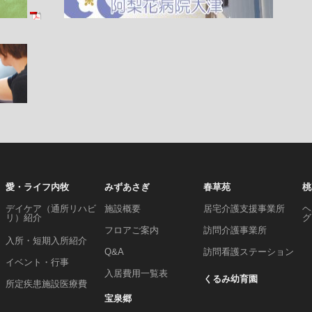
愛・ライフ内牧
みずあさぎ
春草苑
桃
デイケア（通所リハビ
施設概要
居宅介護支援事業所
ヘ
リ）紹介
グ
フロアご案内
訪問介護事業所
入所・短期入所紹介
Q&A
訪問看護ステーション
イベント・行事
入居費用一覧表
くるみ幼育園
所定疾患施設医療費
宝泉郷