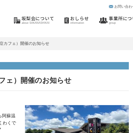
お問い合わ
坂梨会について
おしらせ
事業所につ
about SAKANASHIKAI
information
group
症カフェ）開催のお知らせ
フェ）開催のお知らせ
ら阿蘇温
くわくで
フ