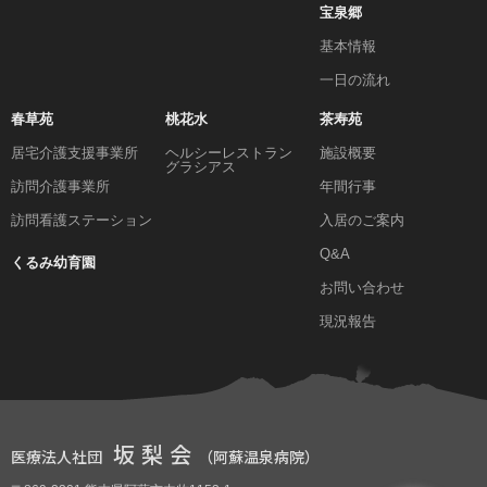
宝泉郷
基本情報
一日の流れ
春草苑
桃花水
茶寿苑
居宅介護支援事業所
ヘルシーレストラン
施設概要
グラシアス
訪問介護事業所
年間行事
訪問看護ステーション
入居のご案内
Q&A
くるみ幼育園
お問い合わせ
現況報告
坂梨会
医療法人社団
（阿蘇温泉病院）