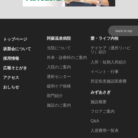
back to top
阿蘇温泉病院
愛・ライフ内牧
トップページ
当院について
デイケア（通所リハビ
坂梨会について
リ）紹介
外来・診療科のご案内
採用情報
入所・短期入所紹介
入院のご案内
広報そとがき
イベント・行事
透析センター
アクセス
所定疾患施設医療費
緩和ケア病棟
おしらせ
みずあさぎ
部門紹介
施設概要
施設のご案内
フロアご案内
Q&A
入居費用一覧表