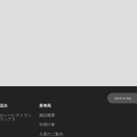
back to top
花水
茶寿苑
ルシーレストラン
施設概要
ラシアス
年間行事
入居のご案内