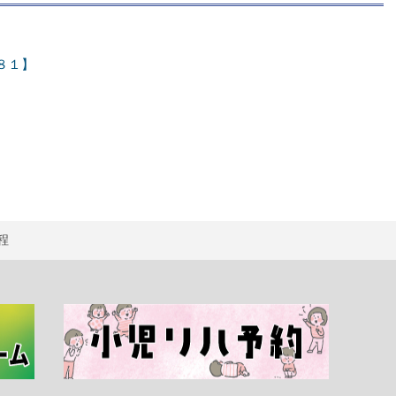
８１】
程