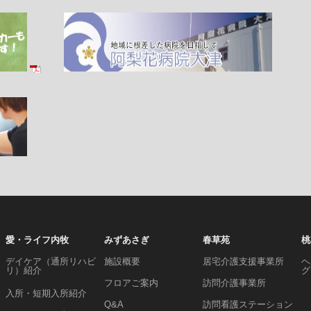
愛・ライフ内牧
みずあさぎ
春草苑
桃
デイケア（通所リハビ
施設概要
居宅介護支援事業所
ヘ
リ）紹介
グ
フロアご案内
訪問介護事業所
入所・短期入所紹介
Q&A
訪問看護ステーション