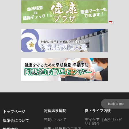
back to top
阿蘇温泉病院
愛・ライフ内牧
トップページ
当院について
デイケア（通所リハビ
坂梨会について
リ）紹介
外来・診療科のご案内