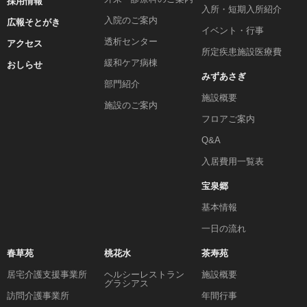
採用情報
入所・短期入所紹介
入院のご案内
広報そとがき
イベント・行事
透析センター
アクセス
所定疾患施設医療費
緩和ケア病棟
おしらせ
みずあさぎ
部門紹介
施設概要
施設のご案内
フロアご案内
Q&A
入居費用一覧表
宝泉郷
基本情報
一日の流れ
春草苑
桃花水
茶寿苑
居宅介護支援事業所
ヘルシーレストラン
施設概要
グラシアス
訪問介護事業所
年間行事